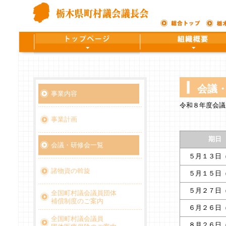
会議
事業内容
令和８年度会議
事業計画
期日
会議・研修会一覧
５月１３日
諸物資の斡旋
５月１５日
５月２７日
全国町村議会議員団体
補償制度のご案内
６月２６日
全国町村議会議員
８月２６日