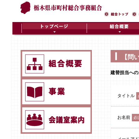
【問
建替担当への
タイトル
お名前
必