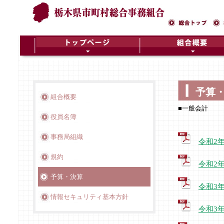
予算
組合概要
■一般会計
役員名簿
事務局組織
令和2
規約
令和2
予算・決算
令和3
情報セキュリティ基本方針
令和3